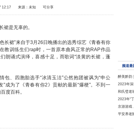
7 12:17
来源：未知
可分享
长裙是无辜的。
色长裙”来自于3月26日晚播出的选秀综艺《青春有你
J在教训练生们rap时，一首原本曲风正常的RAP作品
习生们朗诵式演绎，喜感十足，而歌词“淡黄的长裙，蓬
。
频道最
醉美黔韵
情包、四胞胎选手“冰清玉洁”公然抱团被讽为“申公
2023
发”成为了《青春有你2》贡献的最新“爆梗”。不到一
的百度百科。
和氏璧老
2023年
京游游戏
平安养老