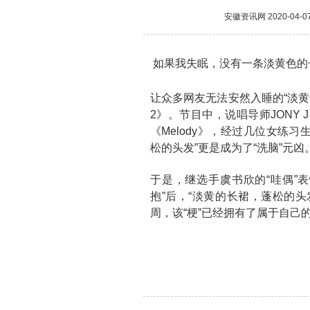
安徽资讯网
2020-04-0
如果我失眠，没有一条淡黄色的
让众多网友无法安然入睡的“淡黄
2》。节目中，说唱导师JONY 
《Melody》，经过几位女练
松的头发”更是成为了“洗脑”元凶
于是，继选手虞书欣的“哇偶”表
抱”后，“淡黄的长裙，蓬松的头
周，该“梗”已经拥有了属于自己