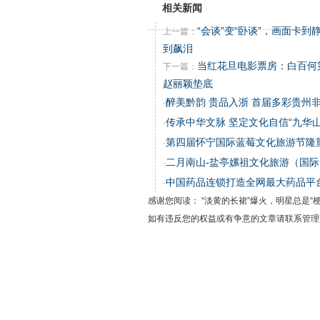
相关新闻
“会谈”变“卧谈”，画面卡
上一篇：
到飙泪
当红花旦电影票房：白百何
下一篇：
赵丽颖垫底
醉美黔韵 贵品入浙 首届多彩贵州
·
传承中华文脉 坚定文化自信“九华
·
第四届怀宁国际蓝莓文化旅游节隆
·
二月南山-盐亭嫘祖文化旅游（国
·
中国药品连锁打造全网最大药品平
·
感谢您阅读： “淡黄的长裙”爆火，明星总是“
如有违反您的权益或有争意的文章请联系管理