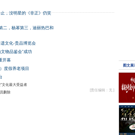
到静止，没明星的《非正》仍笑
第二，杨幂第三，迪丽热巴和
非遗文化-贵品博览会
山文物品鉴会”成功
重开幕
图文展
际）度假养老项目
台
梗”文化最大受益者
[责任编辑：无 ]
员删除