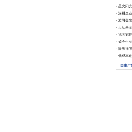
·
星火阳光
·
深耕企业
·
波司登发
·
天弘基
·
我国宠
·
如今生意
·
隆庆祥“
·
低成本
自主广