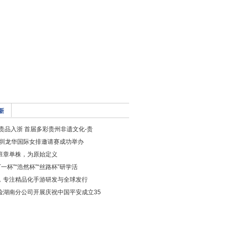
新
 贵品入浙 首届多彩贵州非遗文化-贵
年深圳龙华国际女排邀请赛成功举办
班章单株，为原始定义
“丁一杯”“浩然杯”“丝路杯”研学活
，专注精品化手游研发与全球发行
险湖南分公司开展庆祝中国平安成立35