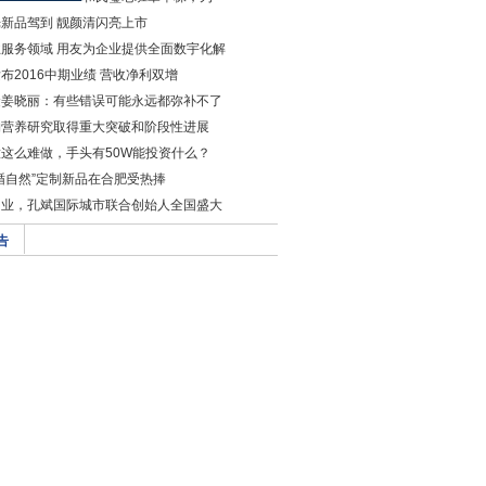
新品驾到 靓颜清闪亮上市
服务领域 用友为企业提供全面数宇化解
布2016中期业绩 营收净利双增
金姜晓丽：有些错误可能永远都弥补不了
物营养研究取得重大突破和阶段性进展
这么难做，手头有50W能投资什么？
循自然”定制新品在合肥受热捧
创业，孔斌国际城市联合创始人全国盛大
告