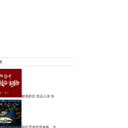
示
醉美黔韵 贵品入浙 首
和氏璧老班章单株，为