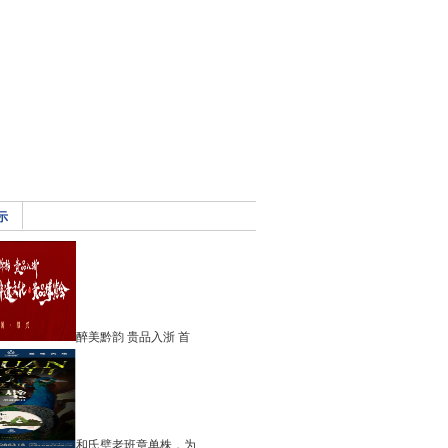
示
醉美黔韵 贵品入浙 首
和氏璧老班章单株，为