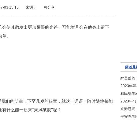
7-03 15:15
来源：
可分享
只会使其散发出更加耀眼的光芒，可能岁月会在他身上留下
勋章。
频道最
醉美黔韵
2023
和氏璧老
2023年
上至我们的父辈，下至几岁的孩童，就这一词语，随时随地都能
京游游戏
有什么能一起来“乘风破浪”呢？
平安养老