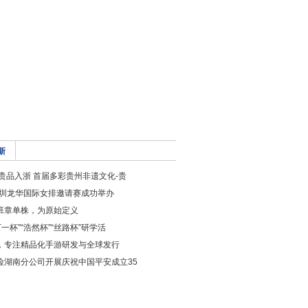
新
 贵品入浙 首届多彩贵州非遗文化-贵
年深圳龙华国际女排邀请赛成功举办
班章单株，为原始定义
“丁一杯”“浩然杯”“丝路杯”研学活
，专注精品化手游研发与全球发行
险湖南分公司开展庆祝中国平安成立35