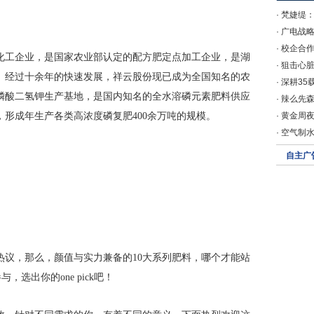
·
梵婕缇
·
广电战略
·
校企合作
化工企业，是国家农业部认定的配方肥定点加工企业，是湖
·
狙击心
。经过十余年的快速发展，祥云股份现已成为全国知名的农
·
深耕35
磷酸二氢钾生产基地，是国内知名的全水溶磷元素肥料供应
·
辣么先
形成年生产各类高浓度磷复肥400余万吨的规模。
·
黄金周夜
·
空气制
自主广
热议，那么，颜值与实力兼备的10大系列肥料，哪个才能站
选出你的one pick吧！