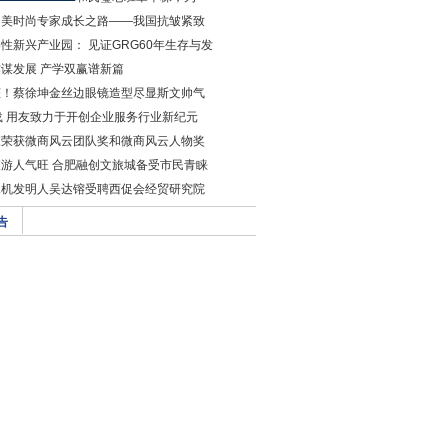
：美时尚专家成长之路——我国抗皱紧致
性新兴产业园： 见证GRG60年生存与发
谋发展 产学双赢谱新篇
脏！蔡徐坤金丝边眼镜造型尽显斯文帅气
载 用友致力于开创企业服务行业新纪元
森荣获微商风云团队奖和微商风云人物奖
游人气旺 合肥融创文旅城备受市民青睐
水机发明人吴达镕受聘西促会经贸研究院
告