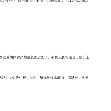
功效，针对不同需求的你，有着不同的意义，下面热烈欢迎这
，多营养协同并添加生长促进因子、有机无机相结合，提升土
病能力；促进生根；提高土壤保肥保水能力；增糖分；抗早